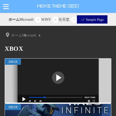
ホーム
Microsoft
SONY
任天堂
Sample Page
4
8
7
ホーム
Microsoft
XBOX
XBOX
XBOX