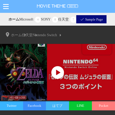
ホーム
Microsoft
SONY
任天堂
Sample Page
4
8
7
ホーム
任天堂
Nintendo Switch
Twitter
Facebook
はてブ
LINE
Pocket